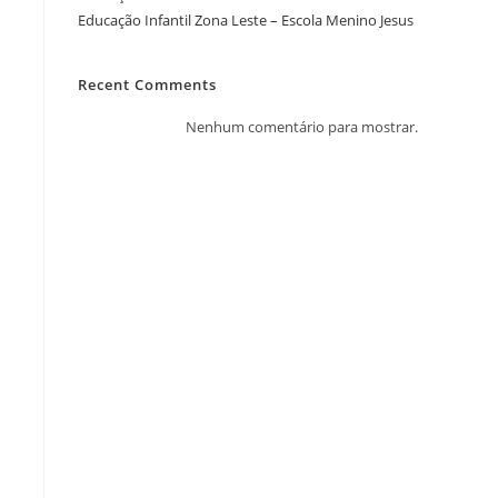
Educação Infantil Zona Leste – Escola Menino Jesus
Recent Comments
Nenhum comentário para mostrar.