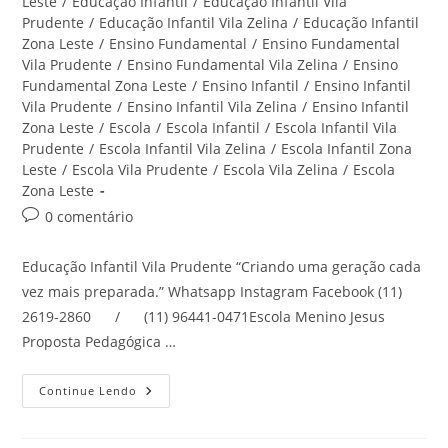
Leste
/
Educação Infantil
/
Educação Infantil Vila
Prudente
/
Educação Infantil Vila Zelina
/
Educação Infantil
Zona Leste
/
Ensino Fundamental
/
Ensino Fundamental
Vila Prudente
/
Ensino Fundamental Vila Zelina
/
Ensino
Fundamental Zona Leste
/
Ensino Infantil
/
Ensino Infantil
Vila Prudente
/
Ensino Infantil Vila Zelina
/
Ensino Infantil
Zona Leste
/
Escola
/
Escola Infantil
/
Escola Infantil Vila
Prudente
/
Escola Infantil Vila Zelina
/
Escola Infantil Zona
Leste
/
Escola Vila Prudente
/
Escola Vila Zelina
/
Escola
Zona Leste
Comentários
0 comentário
do
post:
Educação Infantil Vila Prudente “Criando uma geração cada
vez mais preparada.” Whatsapp Instagram Facebook (11)
2619-2860 / (11) 96441-0471Escola Menino Jesus
Proposta Pedagógica …
Educação
Continue Lendo
Infantil
Vila
Prudente