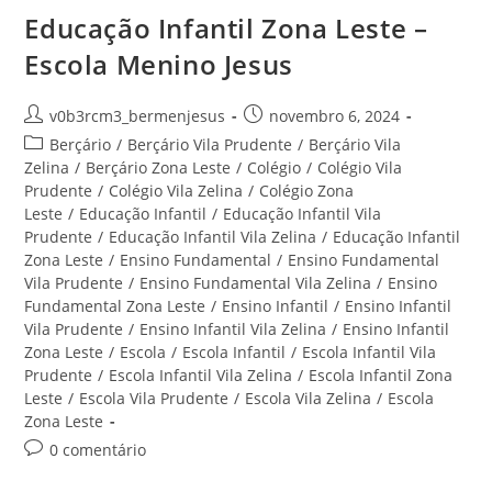
Educação Infantil Zona Leste –
Escola Menino Jesus
Autor
Post
v0b3rcm3_bermenjesus
novembro 6, 2024
do
publicado:
Categoria
Berçário
/
Berçário Vila Prudente
/
Berçário Vila
post:
do
Zelina
/
Berçário Zona Leste
/
Colégio
/
Colégio Vila
post:
Prudente
/
Colégio Vila Zelina
/
Colégio Zona
Leste
/
Educação Infantil
/
Educação Infantil Vila
Prudente
/
Educação Infantil Vila Zelina
/
Educação Infantil
Zona Leste
/
Ensino Fundamental
/
Ensino Fundamental
Vila Prudente
/
Ensino Fundamental Vila Zelina
/
Ensino
Fundamental Zona Leste
/
Ensino Infantil
/
Ensino Infantil
Vila Prudente
/
Ensino Infantil Vila Zelina
/
Ensino Infantil
Zona Leste
/
Escola
/
Escola Infantil
/
Escola Infantil Vila
Prudente
/
Escola Infantil Vila Zelina
/
Escola Infantil Zona
Leste
/
Escola Vila Prudente
/
Escola Vila Zelina
/
Escola
Zona Leste
Comentários
0 comentário
do