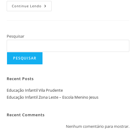
Educação
Continue Lendo
Infantil
Zona
Leste
–
Escola
Menino
Jesus
Pesquisar
PESQUISAR
Recent Posts
Educação Infantil Vila Prudente
Educação Infantil Zona Leste – Escola Menino Jesus
Recent Comments
Nenhum comentário para mostrar.