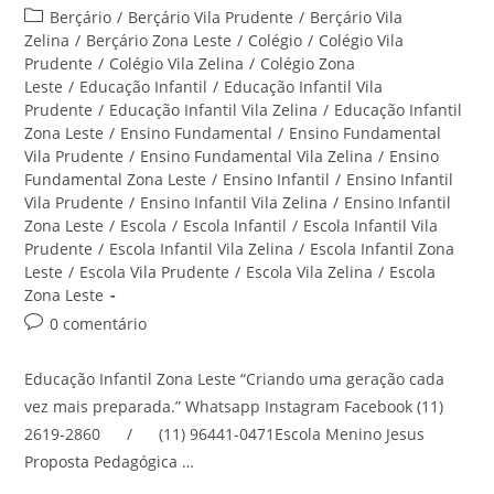
do
publicado:
Categoria
Berçário
/
Berçário Vila Prudente
/
Berçário Vila
post:
do
Zelina
/
Berçário Zona Leste
/
Colégio
/
Colégio Vila
post:
Prudente
/
Colégio Vila Zelina
/
Colégio Zona
Leste
/
Educação Infantil
/
Educação Infantil Vila
Prudente
/
Educação Infantil Vila Zelina
/
Educação Infantil
Zona Leste
/
Ensino Fundamental
/
Ensino Fundamental
Vila Prudente
/
Ensino Fundamental Vila Zelina
/
Ensino
Fundamental Zona Leste
/
Ensino Infantil
/
Ensino Infantil
Vila Prudente
/
Ensino Infantil Vila Zelina
/
Ensino Infantil
Zona Leste
/
Escola
/
Escola Infantil
/
Escola Infantil Vila
Prudente
/
Escola Infantil Vila Zelina
/
Escola Infantil Zona
Leste
/
Escola Vila Prudente
/
Escola Vila Zelina
/
Escola
Zona Leste
Comentários
0 comentário
do
post:
Educação Infantil Zona Leste “Criando uma geração cada
vez mais preparada.” Whatsapp Instagram Facebook (11)
2619-2860 / (11) 96441-0471Escola Menino Jesus
Proposta Pedagógica …