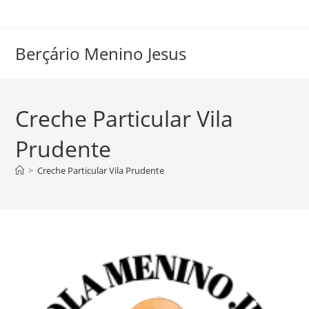
Ir
para
o
Berçário Menino Jesus
conteúdo
Creche Particular Vila
Prudente
>
Creche Particular Vila Prudente