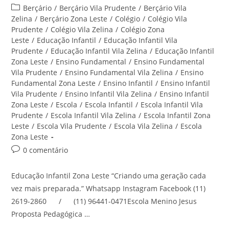
do
publicado:
Categoria
Berçário
/
Berçário Vila Prudente
/
Berçário Vila
post:
do
Zelina
/
Berçário Zona Leste
/
Colégio
/
Colégio Vila
post:
Prudente
/
Colégio Vila Zelina
/
Colégio Zona
Leste
/
Educação Infantil
/
Educação Infantil Vila
Prudente
/
Educação Infantil Vila Zelina
/
Educação Infantil
Zona Leste
/
Ensino Fundamental
/
Ensino Fundamental
Vila Prudente
/
Ensino Fundamental Vila Zelina
/
Ensino
Fundamental Zona Leste
/
Ensino Infantil
/
Ensino Infantil
Vila Prudente
/
Ensino Infantil Vila Zelina
/
Ensino Infantil
Zona Leste
/
Escola
/
Escola Infantil
/
Escola Infantil Vila
Prudente
/
Escola Infantil Vila Zelina
/
Escola Infantil Zona
Leste
/
Escola Vila Prudente
/
Escola Vila Zelina
/
Escola
Zona Leste
Comentários
0 comentário
do
post:
Educação Infantil Zona Leste “Criando uma geração cada
vez mais preparada.” Whatsapp Instagram Facebook (11)
2619-2860 / (11) 96441-0471Escola Menino Jesus
Proposta Pedagógica …