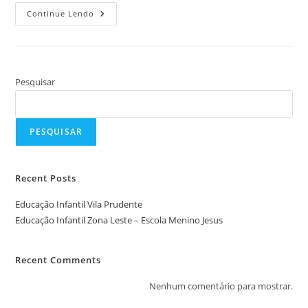
Educação
Continue Lendo
Infantil
Zona
Leste
–
Escola
Menino
Jesus
Pesquisar
PESQUISAR
Recent Posts
Educação Infantil Vila Prudente
Educação Infantil Zona Leste – Escola Menino Jesus
Recent Comments
Nenhum comentário para mostrar.